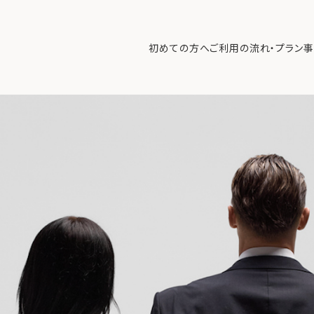
室
>
スクリーンショット 2025-11-29 9.48.20
初めての方へ
ご利用の流れ・プラン
事
初めての方へ
ご利
事例紹介
エキ
無料講座
コラ
利用者の声
無料ご相談
ログイン