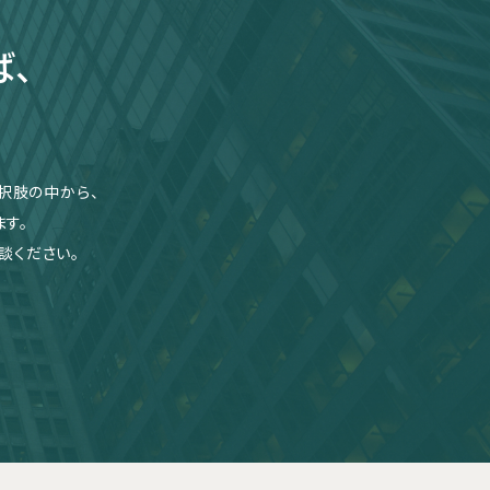
ば、
択肢の中から、
す。
談ください。