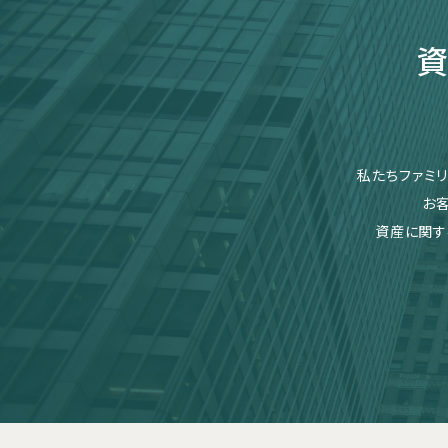
資
私たちファミ
お
資産に関す