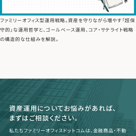
ファミリーオフィス型運用戦略。資産を守りながら増やす「超保
運営会社
守的」な運用哲学と、ゴールベース運用、コア・サテライト戦略
ファミリーオフィスとは
の構造的な仕組みを解説。
関連書籍
メールマガジン登録
よくある質問
資産運用についてお悩みがあれば、
まずはご相談ください。
私たちファミリーオフィスドットコムは、金融商品・不動