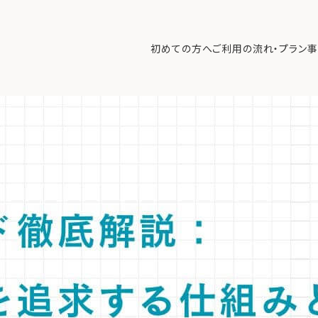
絶対収益」を追求する仕組みと富裕層ポートフォリオでの役割
>
ヘッジフ
初めての方へ
ご利用の流れ・プラン
事
トフォリオでのリスク分散、安定収益確保のための戦略的役割を解説。
初めての方へ
ご利
事例紹介
エキ
無料講座
コラ
利用者の声
無料ご相談
ログイン