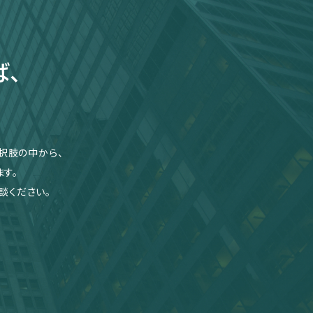
ば、
択肢の中から、
す。
談ください。