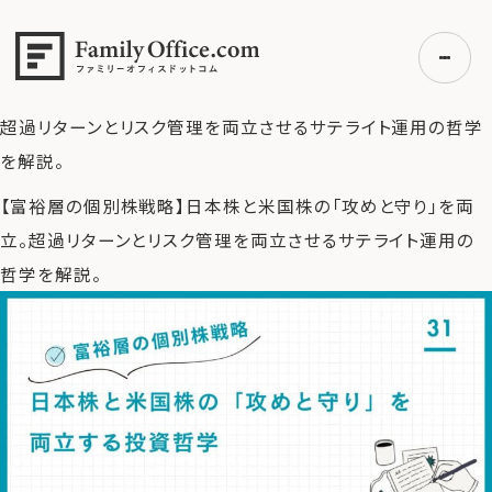
HOME
>
ファミリーオフィス完全ガイド
>
【富裕層の個別株戦
略】日本株と米国株の「攻めと守り」を両立する投資哲学
>
【富
裕層の個別株戦略】日本株と米国株の「攻めと守り」を両立。
超過リターンとリスク管理を両立させるサテライト運用の哲学
を解説。
初めての方へ
【富裕層の個別株戦略】日本株と米国株の「攻めと守り」を両
ご利用の流れ・プラン
立。超過リターンとリスク管理を両立させるサテライト運用の
事例紹介
哲学を解説。
エキスパート一覧
無料講座
コラム
利用者の声
無料ご相談
ログイン