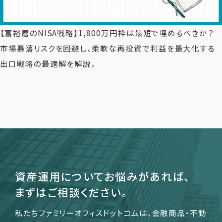
【富裕層のNISA戦略】1,800万円枠は最短で埋めるべきか？
運営会社
市場暴落リスクを回避し、柔軟な再投資で利益を最大化する
ファミリーオフィスとは
出口戦略の最適解を解説。
関連書籍
メールマガジン登録
よくある質問
資産運用についてお悩みがあれば、
まずはご相談ください。
私たちファミリーオフィスドットコムは、金融商品・不動