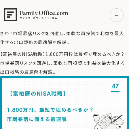
HOME
>
ファミリーオフィス完全ガイド
>
【富裕層のNISA戦
略】1,800万円、最短で埋めるべきか？出口戦略から考える最
適解
>
【富裕層のNISA戦略】1,800万円枠は最短で埋めるべ
きか？市場暴落リスクを回避し、柔軟な再投資で利益を最大
化する出口戦略の最適解を解説。
初めての方へ
【富裕層のNISA戦略】1,800万円枠は最短で埋めるべきか？
ご利用の流れ・プラン
市場暴落リスクを回避し、柔軟な再投資で利益を最大化する
事例紹介
出口戦略の最適解を解説。
エキスパート一覧
無料講座
コラム
利用者の声
無料ご相談
ログイン