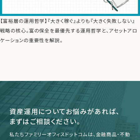
【富裕層の運用哲学】『大きく稼ぐ』よりも『大きく失敗しない』
運営会社
戦略の核心。富の保全を最優先する運用哲学と、アセットアロ
ファミリーオフィスとは
ケーションの重要性を解説。
関連書籍
メールマガジン登録
よくある質問
資産運用についてお悩みがあれば、
まずはご相談ください。
私たちファミリーオフィスドットコムは、金融商品・不動