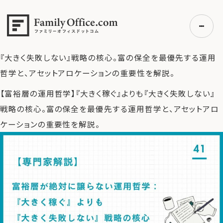
HOME
>
ファミリーオフィス完全ガイド
>
【専門家解説】富裕層
が絶対に譲らない運用哲学：『大きく稼ぐ』よりも『大きく失敗し
ない』戦略の核心
>
【富裕層の運用哲学】『大きく稼ぐ』よりも
『大きく失敗しない』戦略の核心。富の保全を最優先する運用
哲学と、アセットアロケーションの重要性を解説。
初めての方へ
【富裕層の運用哲学】『大きく稼ぐ』よりも『大きく失敗しない』
ご利用の流れ・プラン
戦略の核心。富の保全を最優先する運用哲学と、アセットアロ
事例紹介
ケーションの重要性を解説。
エキスパート一覧
無料講座
コラム
利用者の声
無料ご相談
ログイン