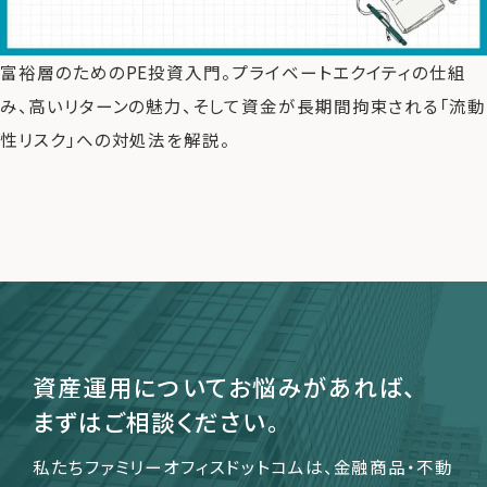
富裕層のためのPE投資入門。プライベートエクイティの仕組
運営会社
み、高いリターンの魅力、そして資金が長期間拘束される「流動
ファミリーオフィスとは
性リスク」への対処法を解説。
関連書籍
メールマガジン登録
よくある質問
資産運用についてお悩みがあれば、
まずはご相談ください。
私たちファミリーオフィスドットコムは、金融商品・不動