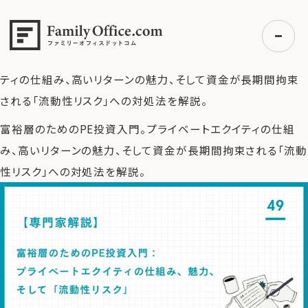
HOME
>
ファミリーオフィス完全ガイド
>
富裕層のためのPE投
資入門：プライベートエクイティの仕組み、魅力、そして「流動
性リスク」
>
富裕層のためのPE投資入門。プライベートエクイ
ティの仕組み、高いリターンの魅力、そして資金が長期間拘束
される「流動性リスク」への対処法を解説。
初めての方へ
富裕層のためのPE投資入門。プライベートエクイティの仕組
ご利用の流れ・プラン
み、高いリターンの魅力、そして資金が長期間拘束される「流動
事例紹介
性リスク」への対処法を解説。
エキスパート一覧
無料講座
コラム
利用者の声
無料ご相談
ログイン