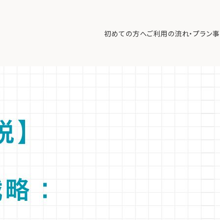
略：リスクとリターンの「最適なバランス」の見つけ方
>
【専門家解説】
初めての方へ
ご利用の流れ・プラン
事
の「最適なバランス」を見つけ、長期的な成長を確実にするための運用哲
初めての方へ
ご利
事例紹介
エキ
無料講座
コラ
利用者の声
無料ご相談
ログイン