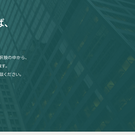
ば、
択肢の中から、
す。
談ください。