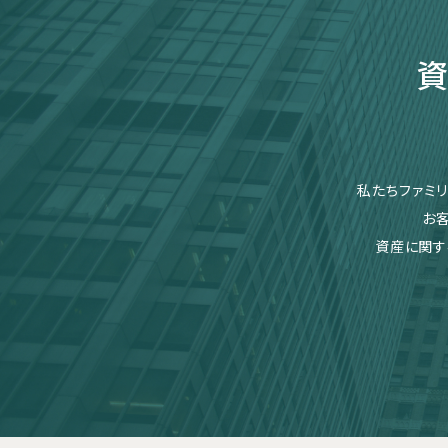
資
私たちファミ
お
資産に関す