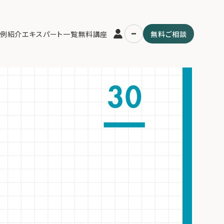
富裕層の投資戦略。資産運用におけるリスクとリターンの「最適なバラン
例紹介
エキスパート一覧
無料講座
無料ご相談
学を詳解。
運営会社
用の流れ・プラン
ファミリーオフィスとは
スパート一覧
関連書籍
ム
メールマガジン登録
よくある質問