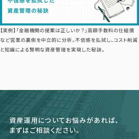
運営会社
【実例】「金融機関の提案は正しいか？」高額手数料の仕組債
ファミリーオフィスとは
など営業の裏側を中立的に分析。不信感を払拭し、コスト削減
関連書籍
と知識による賢明な資産管理を実現した秘訣。
メールマガジン登録
よくある質問
資産運用についてお悩みがあれば、
まずはご相談ください。