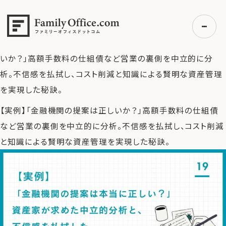
HOME
>
ファミリーオフィス完全ガイド
>
【実例】「金融機関の
提案は本当に正しい？」資産家が求めた中立的分析と、不信感
を払拭した資産管理の秘訣
>
【実例】「金融機関の提案は正し
いか？」高額手数料の仕組債など営業の裏側を中立的に分
析。不信感を払拭し、コスト削減と知識による賢明な資産管理
初めての方へ
を実現した秘訣。
ご利用の流れ・プラン
【実例】「金融機関の提案は正しいか？」高額手数料の仕組債
事例紹介
など営業の裏側を中立的に分析。不信感を払拭し、コスト削減
エキスパート一覧
と知識による賢明な資産管理を実現した秘訣。
無料講座
コラム
利用者の声
無料ご相談
ログイン