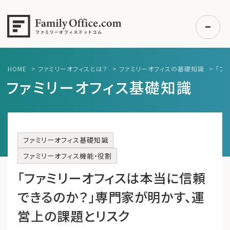
HOME
>
ファミリーオフィスとは？
>
ファミリーオフィスの基礎知識
>
「ファ
初めての方へ
ファミリーオフィス基礎知識
ご利用の流れ・プラン
事例紹介
エキスパート一覧
ファミリーオフィス基礎知識
無料講座
ファミリーオフィス機能・役割
コラム
「ファミリーオフィスは本当に信頼
利用者の声
できるのか？」専門家が明かす、運
営上の課題とリスク
無料ご相談
ログイン