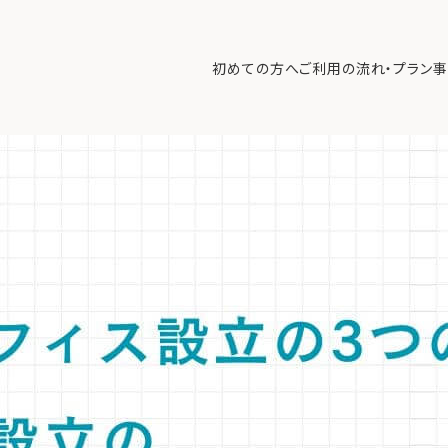
の形態：資産管理会社設立のメリット・デメリットを解説
>
【専門家解説
初めての方へ
ご利用の流れ・プラン
事
事業会社、個人運用のメリット・デメリットと、節税、リスク分散に最適な
初めての方へ
ご利
事例紹介
エキ
無料講座
コラ
利用者の声
無料ご相談
ログイン