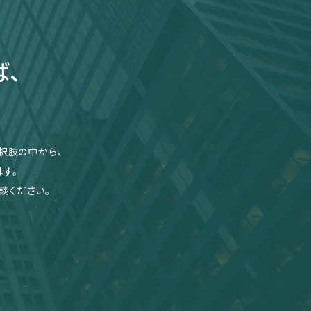
ば、
択肢の中から、
す。
談ください。