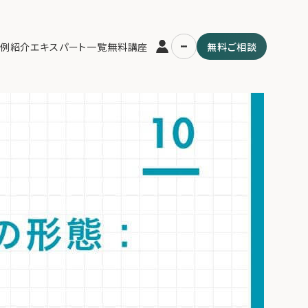
】ファミリーオフィス設立の3形態を比較。資産管理会社、事業会社、個人
例紹介
エキスパート一覧
無料講座
無料ご相談
選択肢を詳解。
運営会社
用の流れ・プラン
ファミリーオフィスとは
スパート一覧
関連書籍
ム
メールマガジン登録
よくある質問