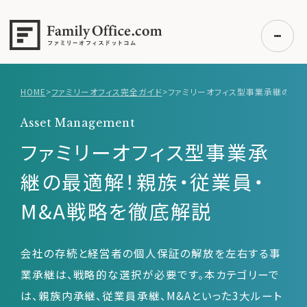
HOME
>
ファミリーオフィス完全ガイド
>
初めての方へ
Asset Management
ご利用の流れ・プラン
ファミリーオフィス型事業承
事例紹介
継の最適解！親族・従業員・
エキスパート一覧
M&A戦略を徹底解説
無料講座
コラム
利用者の声
会社の存続と経営者の個人保証の解放を左右する事
業承継は、戦略的な選択が必要です。本カテゴリーで
は、親族内承継、従業員承継、M&Aといった3大ルート
無料ご相談
ログイン