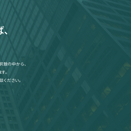
ば、
択肢の中から、
す。
談ください。