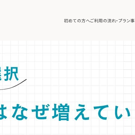
はなぜ増えている？「株式譲渡資金」と「革新性」の課題を解説
>
【専門
いった富裕層が知るべき課題と解決策を詳解。
初めての方へ
ご利用の流れ・プラン
事
デメリットを比較し、「後継者への株式譲渡資金の調達」や「事業の革新
初めての方へ
ご利
事例紹介
エキ
無料講座
コラ
利用者の声
無料ご相談
ログイン