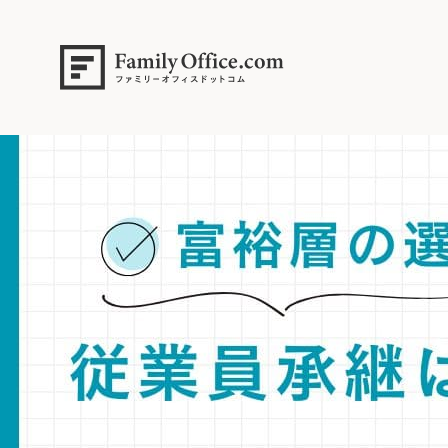
HOME
>
ファミリーオフィス完全ガイド
>
【富裕層の選択】従業員承継
トを比較し、「後継者への株式譲渡資金の調達」や「事業の革新性」と
【専門家解説】従業員承継の成功ガイド。親族内承継と異なるメリット・