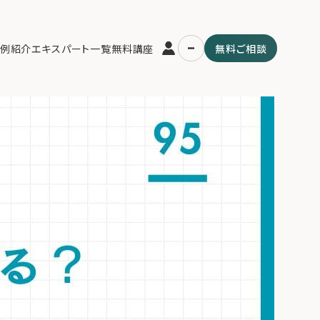
家解説】従業員承継の成功ガイド。親族内承継と異なるメリット・デメリッ
例紹介
エキスパート一覧
無料講座
無料ご相談
性」といった富裕層が知るべき課題と解決策を詳解。
運営会社
用の流れ・プラン
ファミリーオフィスとは
スパート一覧
関連書籍
ム
メールマガジン登録
よくある質問