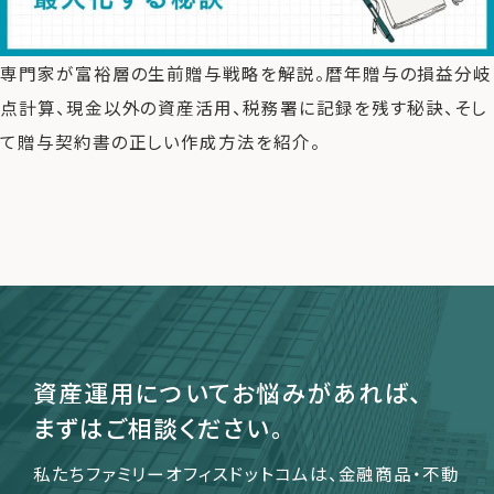
専門家が富裕層の生前贈与戦略を解説。暦年贈与の損益分岐
運営会社
点計算、現金以外の資産活用、税務署に記録を残す秘訣、そし
ファミリーオフィスとは
て贈与契約書の正しい作成方法を紹介。
関連書籍
メールマガジン登録
よくある質問
資産運用についてお悩みがあれば、
まずはご相談ください。
私たちファミリーオフィスドットコムは、金融商品・不動