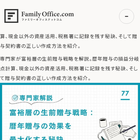
HOME
>
ファミリーオフィス完全ガイド
>
【専門家解説】富裕層
の生前贈与戦略：暦年贈与の効果を最大化する秘訣
>
専門家
が富裕層の生前贈与戦略を解説。暦年贈与の損益分岐点計
算、現金以外の資産活用、税務署に記録を残す秘訣、そして贈
与契約書の正しい作成方法を紹介。
初めての方へ
専門家が富裕層の生前贈与戦略を解説。暦年贈与の損益分岐
ご利用の流れ・プラン
点計算、現金以外の資産活用、税務署に記録を残す秘訣、そし
事例紹介
て贈与契約書の正しい作成方法を紹介。
エキスパート一覧
無料講座
コラム
利用者の声
無料ご相談
ログイン