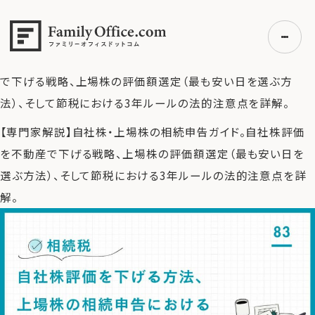
HOME
>
ファミリーオフィス完全ガイド
>
【相続税】自社株評価
を下げる方法、上場株の相続申告におけるポイント
>
【専門家
解説】自社株・上場株の相続申告ガイド。自社株評価を不動産
で下げる戦略、上場株の評価額選定（最も安い日を選ぶ方
法）、そして節税における3年ルールの法的注意点を詳解。
初めての方へ
【専門家解説】自社株・上場株の相続申告ガイド。自社株評価
ご利用の流れ・プラン
を不動産で下げる戦略、上場株の評価額選定（最も安い日を
事例紹介
選ぶ方法）、そして節税における3年ルールの法的注意点を詳
エキスパート一覧
解。
無料講座
コラム
利用者の声
無料ご相談
ログイン