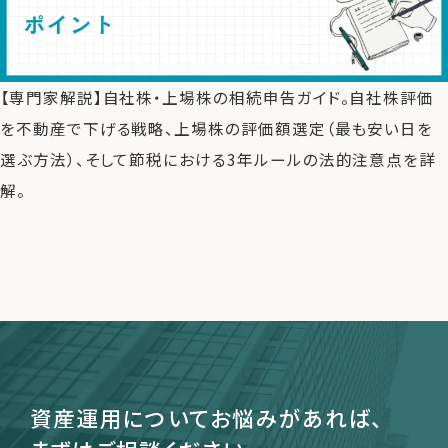
運営会社
【専門家解説】自社株・上場株の相続申告ガイド。自社株評価
ファミリーオフィスとは
を不動産で下げる戦略、上場株の評価額選定（最も安い日を
関連書籍
選ぶ方法）、そして節税における3年ルールの法的注意点を詳
メールマガジン登録
解。
よくある質問
資産運用についてお悩みがあれば、