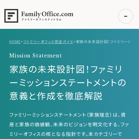
HOME
>
ファミリーオフィス完全ガイド
>
初めての方へ
Mission Statement
ご利用の流れ・プラン
家族の未来設計図！ファミリ
事例紹介
ーミッションステートメントの
エキスパート一覧
意義と作成を徹底解説
無料講座
コラム
利用者の声
ファミリーミッションステートメント（家族理念）は、資
産と家族の価値観、未来のビジョンを明文化する、ファ
ミリーオフィスの核となる指針です。本カテゴリーで
無料ご相談
ログイン