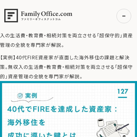
HOME
>
ファミリーオフィス完全ガイド
>
【実例】40代でFIRE
を達成した資産家：海外移住を成功に導いた鍵とは
>
【実例】
40代FIRE資産家が直面した海外移住の課題と解決策。無収
入の生活費・教育費・相続対策を両立させる「超保守的」資産
管理の全貌を専門家が解説。
初めての方へ
【実例】40代FIRE資産家が直面した海外移住の課題と解決
ご利用の流れ・プラン
策。無収入の生活費・教育費・相続対策を両立させる「超保守
事例紹介
的」資産管理の全貌を専門家が解説。
エキスパート一覧
無料講座
コラム
利用者の声
無料ご相談
ログイン