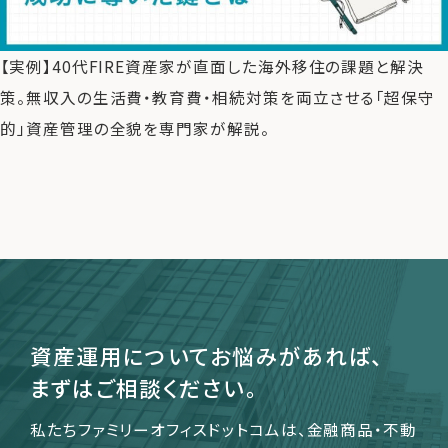
【実例】40代FIRE資産家が直面した海外移住の課題と解決
運営会社
策。無収入の生活費・教育費・相続対策を両立させる「超保守
ファミリーオフィスとは
的」資産管理の全貌を専門家が解説。
関連書籍
メールマガジン登録
よくある質問
資産運用についてお悩みがあれば、
まずはご相談ください。
私たちファミリーオフィスドットコムは、金融商品・不動