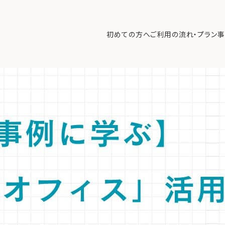
ァミリーオフィス」活用術。富裕層のライフプランを成功に導くには
>
【専
ランの「設計図」。
初めての方へ
ご利用の流れ・プラン
事
継、法人資産管理など5つの成功事例から学ぶ、中立的な全体最適戦略とラ
初めての方へ
ご利
事例紹介
エキ
無料講座
コラ
利用者の声
無料ご相談
ログイン