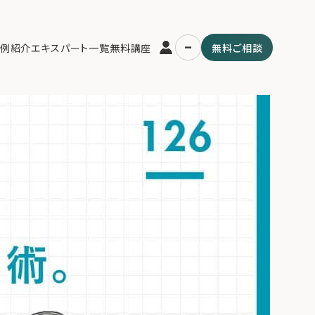
門家解説】富裕層の「ファミリーオフィス」活用術。FIRE、事業承継、法人
例紹介
エキスパート一覧
無料講座
無料ご相談
イフプランの「設計図」。
運営会社
用の流れ・プラン
ファミリーオフィスとは
スパート一覧
関連書籍
ム
メールマガジン登録
よくある質問