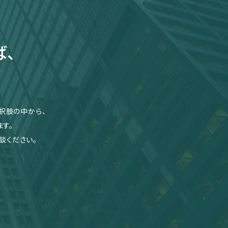
ば、
択肢の中から、
す。
談ください。