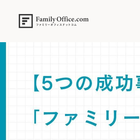
HOME
>
ファミリーオフィス完全ガイド
>
【5つの成功事例に学ぶ】「フ
資産管理など5つの成功事例から学ぶ、中立的な全体最適戦略とライフプ
【専門家解説】富裕層の「ファミリーオフィス」活用術。FIRE、事業承