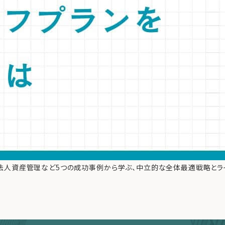
継、法人資産管理など5つの成功事例から学ぶ、中立的な全体最適戦略とラ