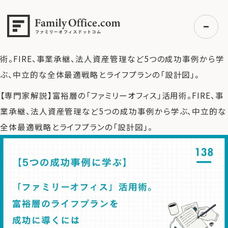
HOME
>
ファミリーオフィス完全ガイド
>
【5つの成功事例に学
ぶ】「ファミリーオフィス」活用術。富裕層のライフプランを成功
に導くには
>
【専門家解説】富裕層の「ファミリーオフィス」活用
術。FIRE、事業承継、法人資産管理など5つの成功事例から学
ぶ、中立的な全体最適戦略とライフプランの「設計図」。
初めての方へ
【専門家解説】富裕層の「ファミリーオフィス」活用術。FIRE、事
ご利用の流れ・プラン
業承継、法人資産管理など5つの成功事例から学ぶ、中立的な
事例紹介
全体最適戦略とライフプランの「設計図」。
エキスパート一覧
無料講座
コラム
利用者の声
無料ご相談
ログイン