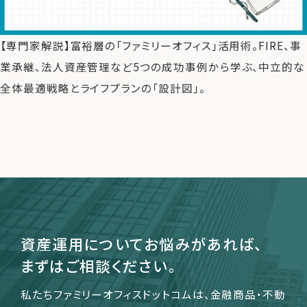
【専門家解説】富裕層の「ファミリーオフィス」活用術。FIRE、事
運営会社
業承継、法人資産管理など5つの成功事例から学ぶ、中立的な
ファミリーオフィスとは
全体最適戦略とライフプランの「設計図」。
関連書籍
メールマガジン登録
よくある質問
資産運用についてお悩みがあれば、
まずはご相談ください。
私たちファミリーオフィスドットコムは、金融商品・不動