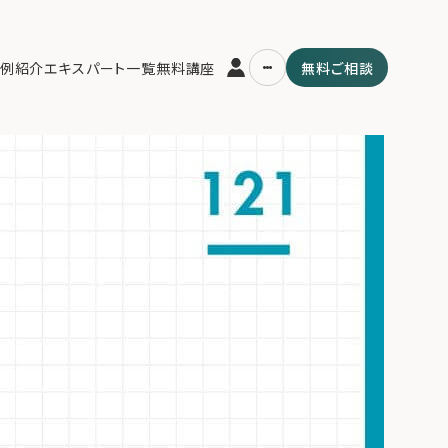
説】相続トラブルを未然に防ぐ家族会議の成功法則。感情論を排した議題
例紹介
エキスパート一覧
無料講座
無料ご相談
家族の絆と資産を守る秘訣。
運営会社
用の流れ・プラン
ファミリーオフィスとは
スパート一覧
関連書籍
ム
メールマガジン登録
よくある質問