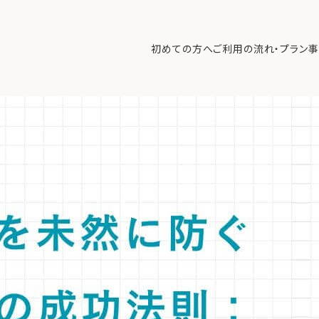
家族会議』の成功法則：専門家が教える議題設定と進め方
>
【専門家解
資産を守る秘訣。
初めての方へ
ご利用の流れ・プラン
事
を排した議題設定のコツと、中立的な専門家によるファシリテーションで
初めての方へ
ご利
事例紹介
エキ
無料講座
コラ
利用者の声
無料ご相談
ログイン