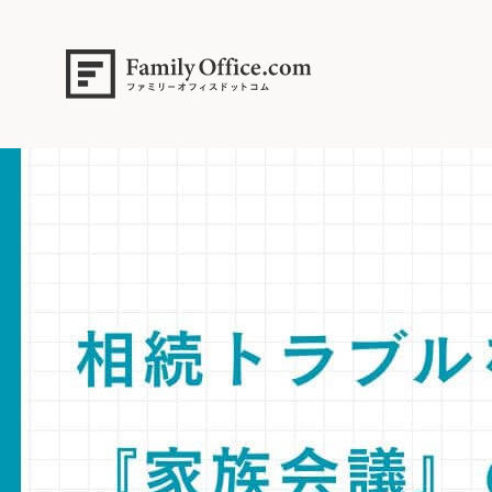
HOME
>
ファミリーオフィス完全ガイド
>
相続トラブルを未然に防ぐ『
設定のコツと、中立的な専門家によるファシリテーションで家族の絆と
【専門家解説】相続トラブルを未然に防ぐ家族会議の成功法則。感情論