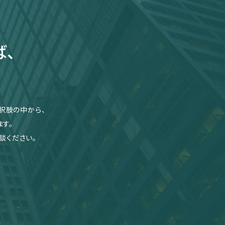
ば、
択肢の中から、
す。
談ください。