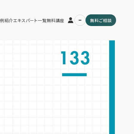
説】相続トラブルを未然に防ぐ家族会議の成功法則。感情論を排した議題
例紹介
エキスパート一覧
無料講座
無料ご相談
家族の絆と資産を守る秘訣。
運営会社
用の流れ・プラン
ファミリーオフィスとは
スパート一覧
関連書籍
ム
メールマガジン登録
よくある質問