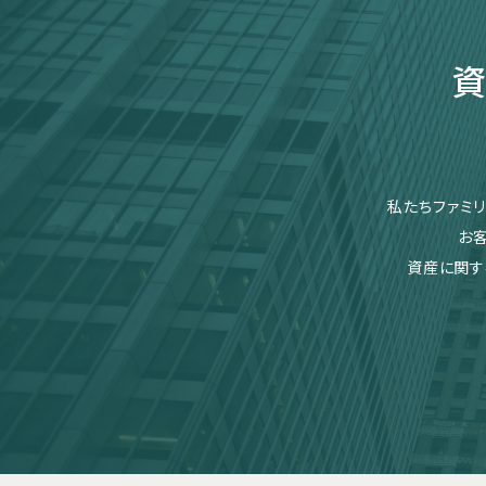
資
私たちファミ
お
資産に関す