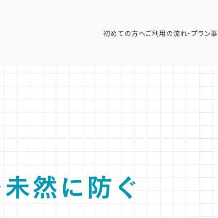
家族会議』の成功法則：専門家が教える議題設定と進め方
>
【専門家解
資産を守る秘訣。
初めての方へ
ご利用の流れ・プラン
事
を排した議題設定のコツと、中立的な専門家によるファシリテーションで
初めての方へ
ご利
事例紹介
エキ
無料講座
コラ
利用者の声
無料ご相談
ログイン