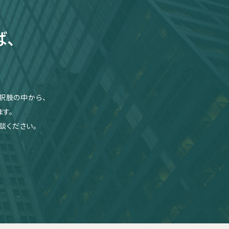
ば、
択肢の中から、
す。
談ください。