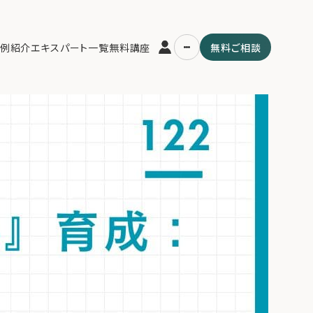
説】次世代を「資産の守り手」に育成する戦略。三代で富を失うリスクを
例紹介
エキスパート一覧
無料講座
無料ご相談
任感の継承法を解説。
運営会社
用の流れ・プラン
ファミリーオフィスとは
スパート一覧
関連書籍
ム
メールマガジン登録
よくある質問