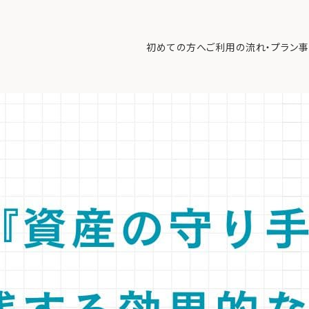
育成：富裕層が実践する効果的な金融教育と価値観の継承
>
【専門家解
法を解説。
初めての方へ
ご利用の流れ・プラン
事
失うリスクを回避するため、家族会議を活用した段階的な金融教育と責
初めての方へ
ご利
事例紹介
エキ
無料講座
コラ
利用者の声
無料ご相談
ログイン