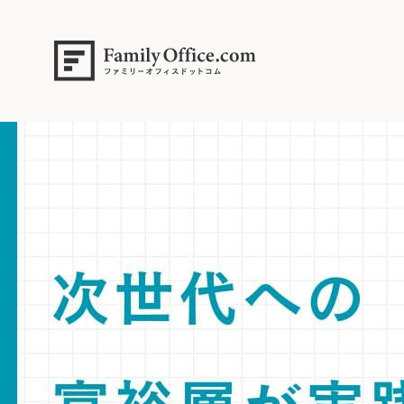
HOME
>
ファミリーオフィス完全ガイド
>
次世代への『資産の守り手』
回避するため、家族会議を活用した段階的な金融教育と責任感の継承
【専門家解説】次世代を「資産の守り手」に育成する戦略。三代で富を