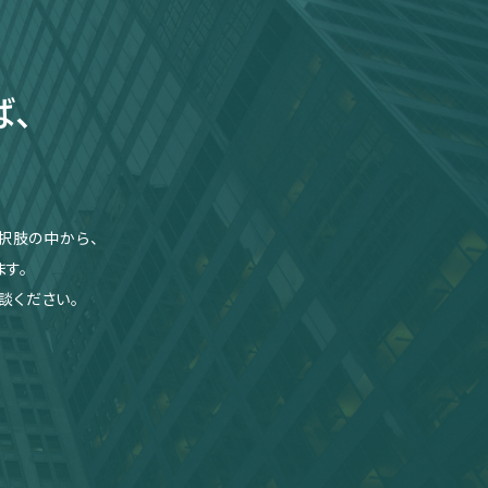
ば、
択肢の中から、
す。
談ください。