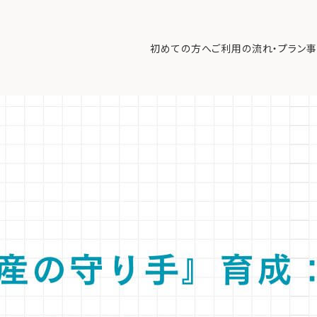
育成：富裕層が実践する効果的な金融教育と価値観の継承
>
【専門家解
法を解説。
初めての方へ
ご利用の流れ・プラン
事
失うリスクを回避するため、家族会議を活用した段階的な金融教育と責
初めての方へ
ご利
事例紹介
エキ
無料講座
コラ
利用者の声
無料ご相談
ログイン