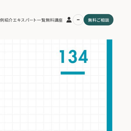
説】次世代を「資産の守り手」に育成する戦略。三代で富を失うリスクを
例紹介
エキスパート一覧
無料講座
無料ご相談
任感の継承法を解説。
運営会社
用の流れ・プラン
ファミリーオフィスとは
スパート一覧
関連書籍
ム
メールマガジン登録
よくある質問