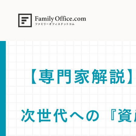
HOME
>
ファミリーオフィス完全ガイド
>
次世代への『資産の守り手』
回避するため、家族会議を活用した段階的な金融教育と責任感の継承
【専門家解説】次世代を「資産の守り手」に育成する戦略。三代で富を