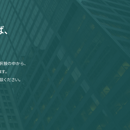
ば、
択肢の中から、
す。
談ください。