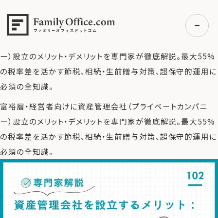
HOME
>
ファミリーオフィス完全ガイド
>
資産管理会社を設立
するメリット：富裕層の節税・相続対策を専門家が徹底解説
>
富裕層・経営者向けに資産管理会社（プライベートカンパニ
ー）設立のメリット・デメリットを専門家が徹底解説。最大55%
の税率差を活かす節税、相続・生前贈与対策、超保守的運用に
初めての方へ
必須の全知識。
ご利用の流れ・プラン
富裕層・経営者向けに資産管理会社（プライベートカンパニ
事例紹介
ー）設立のメリット・デメリットを専門家が徹底解説。最大55%
エキスパート一覧
の税率差を活かす節税、相続・生前贈与対策、超保守的運用に
無料講座
必須の全知識。
コラム
利用者の声
無料ご相談
ログイン