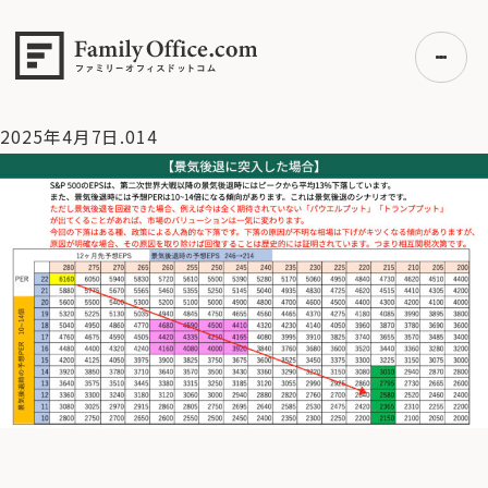
HOME
>
資産運用・管理コラム
>
【米国株急落】S＆P500は買
い場か？それともまだ見送りか？２つの底値シナリオ【4/7 マー
ケット見通し】
>
2025年4月7日.014
2025年4月7日.014
初めての方へ
ご利用の流れ・プラン
事例紹介
エキスパート一覧
無料講座
コラム
利用者の声
無料ご相談
ログイン