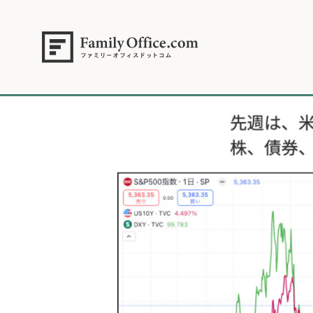
HOME
>
資産運用・管理コラム
>
【米国株は反発継続？】次の展開への「２
2025年4月13日.002