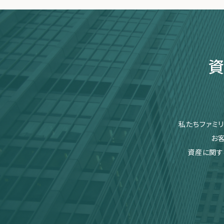
資
私たちファミ
お
資産に関す