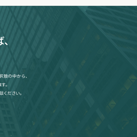
ば、
択肢の中から、
す。
談ください。