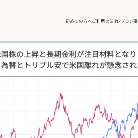
つのポイント」【4/14 マーケット見通し】
>
2025年4月13日.002
初めての方へ
ご利用の流れ・プラン
事
初めての方へ
ご利
事例紹介
エキ
無料講座
コラ
利用者の声
無料ご相談
ログイン