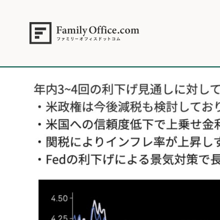
HOME
>
資産運用・管理コラム
>
【米国株は反発継続？】次の展開への「２
2025年4月13日.003