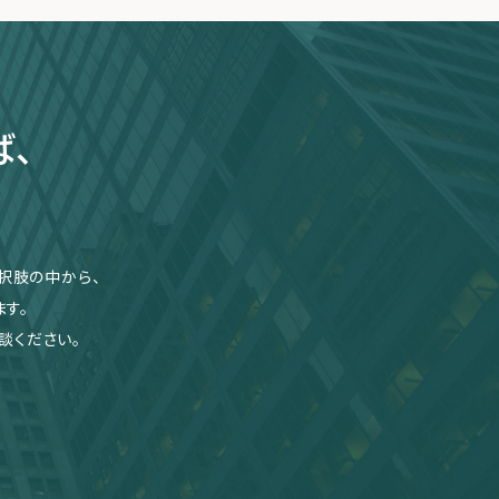
ば、
択肢の中から、
す。
談ください。