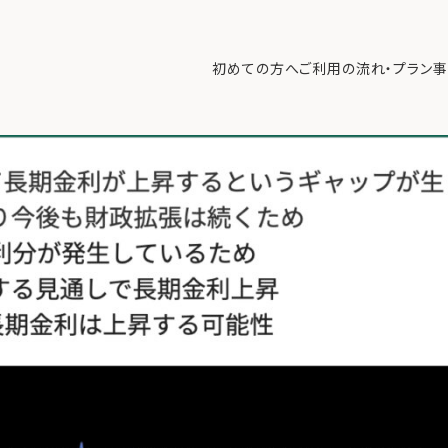
つのポイント」【4/14 マーケット見通し】
>
2025年4月13日.003
初めての方へ
ご利用の流れ・プラン
事
初めての方へ
ご利
事例紹介
エキ
無料講座
コラ
利用者の声
無料ご相談
ログイン