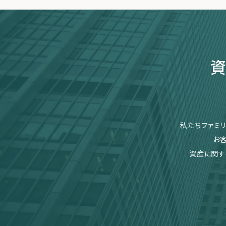
資
私たちファミ
お
資産に関す