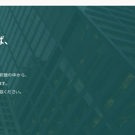
ば、
択肢の中から、
す。
談ください。