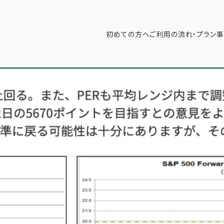
るのか？カギを握るのは「2026年の業績見通し」【4/28 マーケット見通
初めての方へ
ご利用の流れ・プラン
事
初めての方へ
ご利
事例紹介
エキ
無料講座
コラ
利用者の声
無料ご相談
ログイン