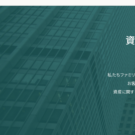
資
私たちファミ
お
資産に関す