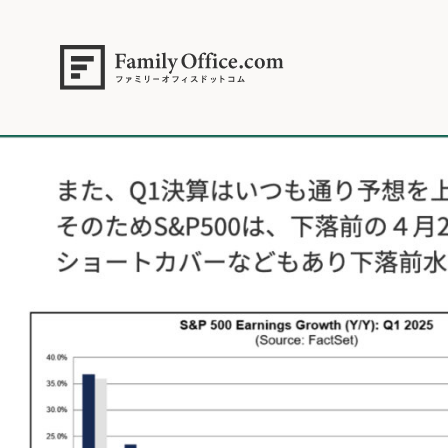
HOME
>
資産運用・管理コラム
>
【米国株】S＆P500は下落前水準に戻
2025年4月28日.003