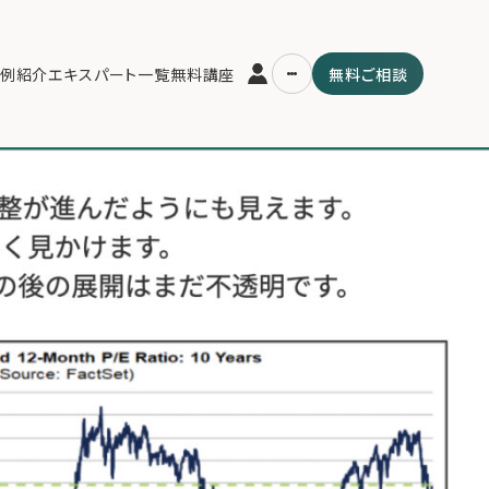
し】
>
2025年4月28日.003
例紹介
エキスパート一覧
無料講座
無料ご相談
運営会社
用の流れ・プラン
ファミリーオフィスとは
スパート一覧
関連書籍
ム
メールマガジン登録
よくある質問