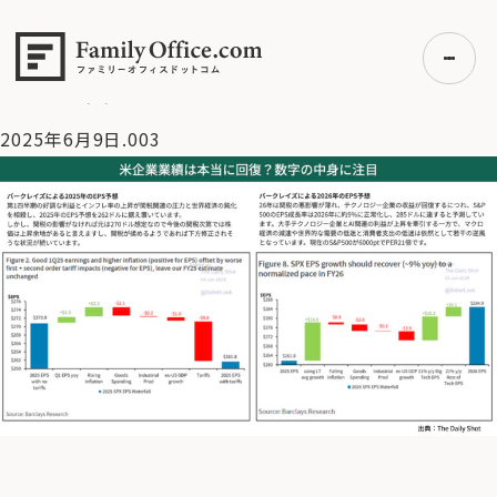
HOME
>
資産運用・管理コラム
>
【米国株見通し】ウォール街
が一斉にS＆P500を強気転換！目先注目しておくべきポイント
は？【2025/6/9】
>
2025年6月9日.003
2025年6月9日.003
初めての方へ
ご利用の流れ・プラン
事例紹介
エキスパート一覧
無料講座
コラム
利用者の声
無料ご相談
ログイン