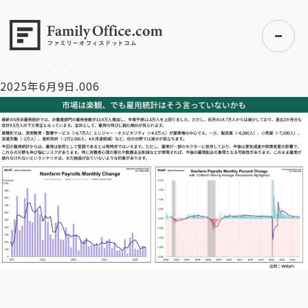
HOME
>
資産運用・管理コラム
>
【米国株見通し】ウォール街
が一斉にS＆P500を強気転換！目先注目しておくべきポイント
は？【2025/6/9】
>
2025年6月9日.006
2025年6月9日.006
初めての方へ
ご利用の流れ・プラン
事例紹介
エキスパート一覧
無料講座
コラム
利用者の声
無料ご相談
ログイン