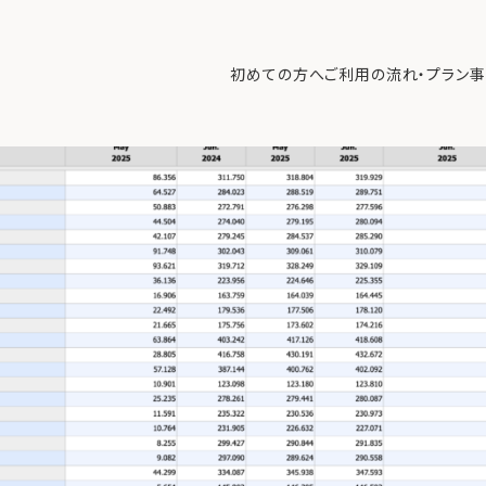
、サービスインフレの粘り強さ
>
スクリーンショット 2025-07-16 8.43.1
初めての方へ
ご利用の流れ・プラン
事
初めての方へ
ご利
事例紹介
エキ
無料講座
コラ
利用者の声
無料ご相談
ログイン