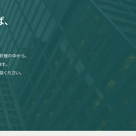
ば、
択肢の中から、
す。
談ください。