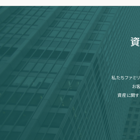
資
私たちファミ
お
資産に関す