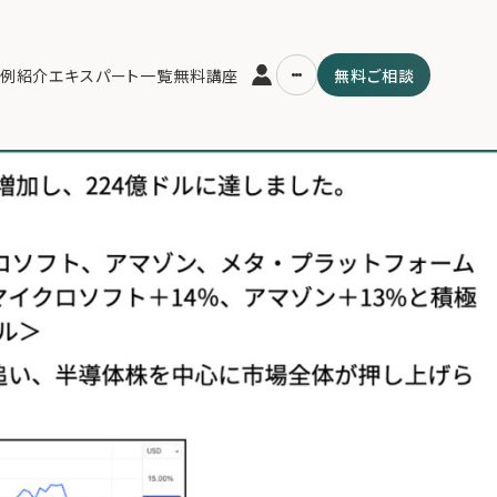
日.003
例紹介
エキスパート一覧
無料講座
無料ご相談
運営会社
用の流れ・プラン
ファミリーオフィスとは
スパート一覧
関連書籍
ム
メールマガジン登録
よくある質問