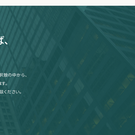
ば、
択肢の中から、
す。
談ください。