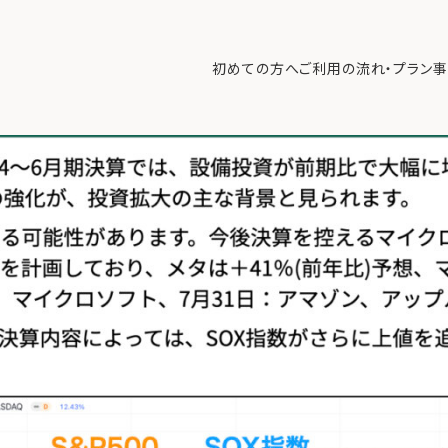
P500はさらに上昇するか？【7/28 マーケット見通し】
>
2025年7月28
初めての方へ
ご利用の流れ・プラン
事
初めての方へ
ご利
事例紹介
エキ
無料講座
コラ
利用者の声
無料ご相談
ログイン