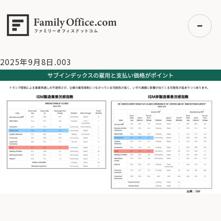
HOME
>
資産運用・管理コラム
>
【米国株 】雇用悪化で景気後
退懸念が再台頭。この後の備えはどうすべきか？【9/8 マーケッ
ト見通し】
>
2025年9月8日.003
2025年9月8日.003
初めての方へ
ご利用の流れ・プラン
事例紹介
エキスパート一覧
無料講座
コラム
利用者の声
無料ご相談
ログイン