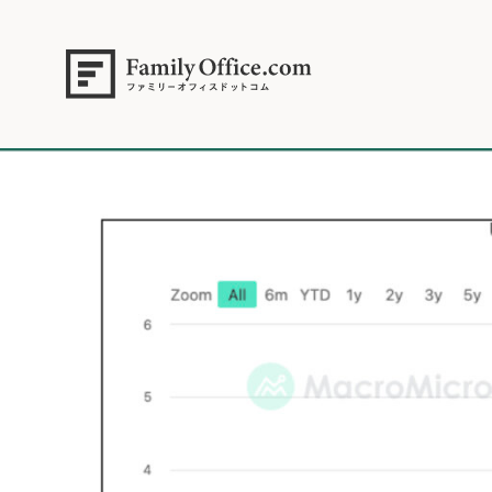
HOME
>
資産運用・管理コラム
>
【米国株 】雇用悪化で景気後退懸念が
2025年9月8日.007