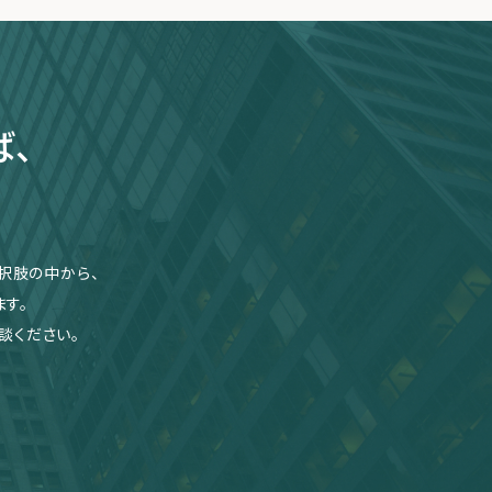
ば、
択肢の中から、
す。
談ください。