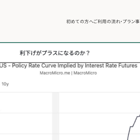
再台頭。この後の備えはどうすべきか？【9/8 マーケット見通し】
>
20
初めての方へ
ご利用の流れ・プラン
事
初めての方へ
ご利
事例紹介
エキ
無料講座
コラ
利用者の声
無料ご相談
ログイン