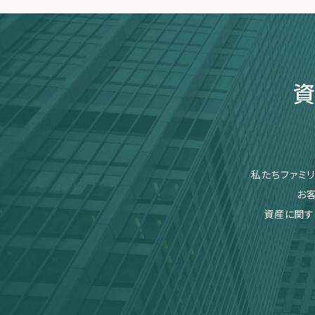
資
私たちファミ
お
資産に関す