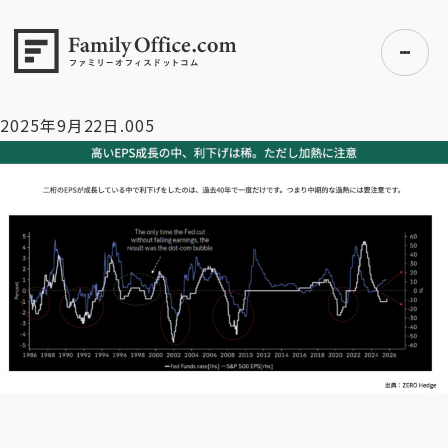
HOME
>
資産運用・管理コラム
>
【米国S&P500 】高値警戒で
もなかなか崩れない4つの理由【9/22 マーケット見通し】
>
2025年9月22日.005
2025年9月22日.005
初めての方へ
ご利用の流れ・プラン
事例紹介
エキスパート一覧
無料講座
コラム
利用者の声
無料ご相談
ログイン