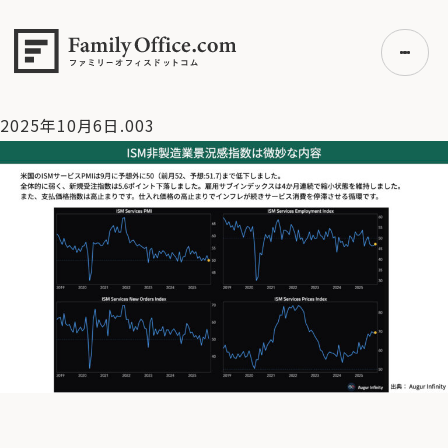
HOME
>
資産運用・管理コラム
>
【米国株見通し 】本当に米国
経済は悪化しているのか？【10/6 マーケット見通し】
>
2025年
10月6日.003
2025年10月6日.003
初めての方へ
ご利用の流れ・プラン
事例紹介
エキスパート一覧
無料講座
コラム
利用者の声
無料ご相談
ログイン