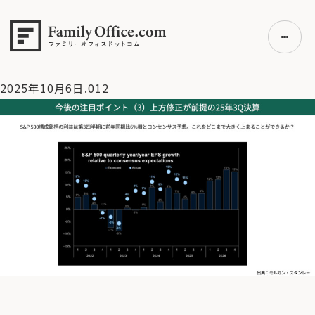
HOME
>
資産運用・管理コラム
>
【米国株見通し 】本当に米国
経済は悪化しているのか？【10/6 マーケット見通し】
>
2025年
10月6日.012
2025年10月6日.012
初めての方へ
ご利用の流れ・プラン
事例紹介
エキスパート一覧
無料講座
コラム
利用者の声
無料ご相談
ログイン