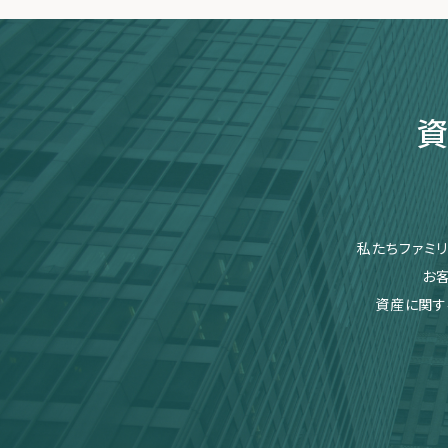
資
私たちファミ
お
資産に関す