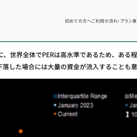
から準備すべきこと【12/1 マーケット見通し】
>
2025年12月1日.012
初めての方へ
ご利用の流れ・プラン
事
初めての方へ
ご利
事例紹介
エキ
無料講座
コラ
利用者の声
無料ご相談
ログイン