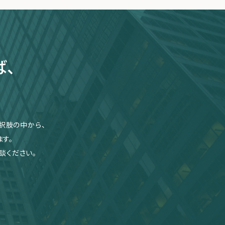
ば、
択肢の中から、
す。
談ください。