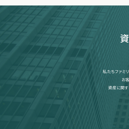
資
私たちファミ
お
資産に関す