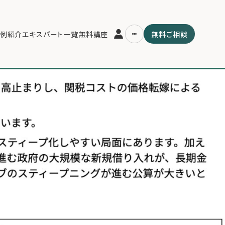
>
2025年12月15日.003
例紹介
エキスパート一覧
無料講座
無料ご相談
運営会社
用の流れ・プラン
ファミリーオフィスとは
スパート一覧
関連書籍
ム
メールマガジン登録
よくある質問