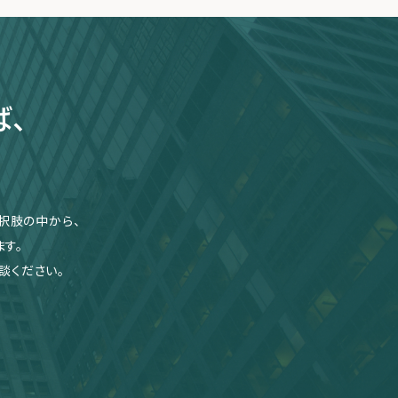
ば、
択肢の中から、
す。
談ください。