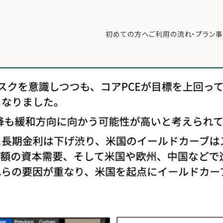
ブがスティープニング！狙い目の投資戦略は？【12/8 マーケット見通し】
初めての方へ
ご利用の流れ・プラン
事
初めての方へ
ご利
事例紹介
エキ
無料講座
コラ
利用者の声
無料ご相談
ログイン