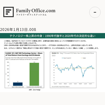
HOME
>
資産運用・管理コラム
>
【S&P500】年初から5日間
連続上昇後の年間の勝率は？【1/13 マーケット見通し】
>
2026年1月13日.008
2026年1月13日.008
初めての方へ
ご利用の流れ・プラン
事例紹介
エキスパート一覧
無料講座
コラム
利用者の声
無料ご相談
ログイン