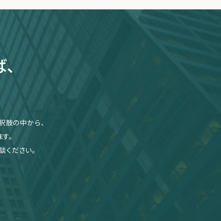
ば、
択肢の中から、
す。
談ください。