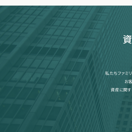
資
私たちファミ
お
資産に関す