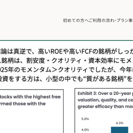
と勝ち筋銘柄の選び方【1/19 マーケット見通し】
>
2026年1月19日.00
初めての方へ
ご利用の流れ・プラン
事
初めての方へ
ご利
事例紹介
エキ
無料講座
コラ
利用者の声
無料ご相談
ログイン