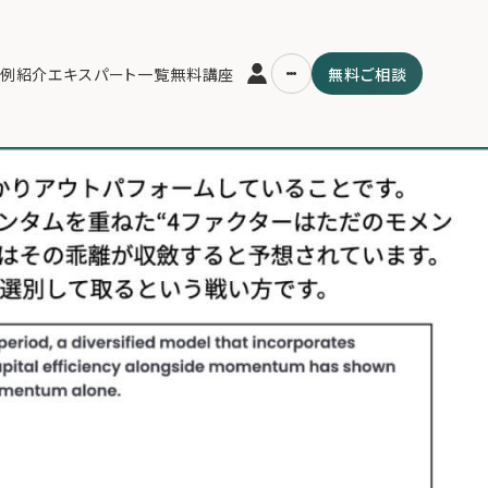
6
例紹介
エキスパート一覧
無料講座
無料ご相談
運営会社
用の流れ・プラン
ファミリーオフィスとは
スパート一覧
関連書籍
ム
メールマガジン登録
よくある質問