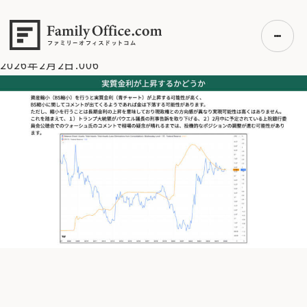
HOME
>
資産運用・管理コラム
>
【GOLD】金価格急落！反転ポ
イントは？【2/2 マーケット見通し】
>
2026年2月2日.006
2026年2月2日.006
初めての方へ
ご利用の流れ・プラン
事例紹介
エキスパート一覧
無料講座
コラム
利用者の声
無料ご相談
ログイン