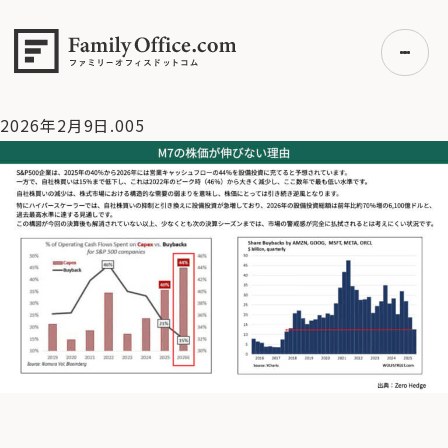
HOME
>
資産運用・管理コラム
>
【米国株】Saas・M7株が調整
局面。次に取るべき戦略【2/9 マーケット見通し】
>
2026年2月
9日.005
2026年2月9日.005
初めての方へ
ご利用の流れ・プラン
事例紹介
エキスパート一覧
無料講座
コラム
利用者の声
無料ご相談
ログイン