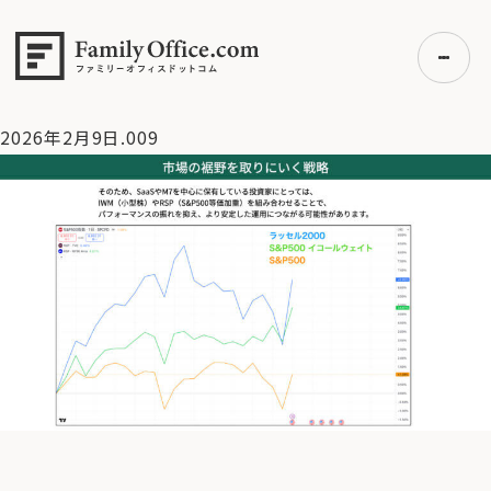
HOME
>
資産運用・管理コラム
>
【米国株】Saas・M7株が調整
局面。次に取るべき戦略【2/9 マーケット見通し】
>
2026年2月
9日.009
2026年2月9日.009
初めての方へ
ご利用の流れ・プラン
事例紹介
エキスパート一覧
無料講座
コラム
利用者の声
無料ご相談
ログイン