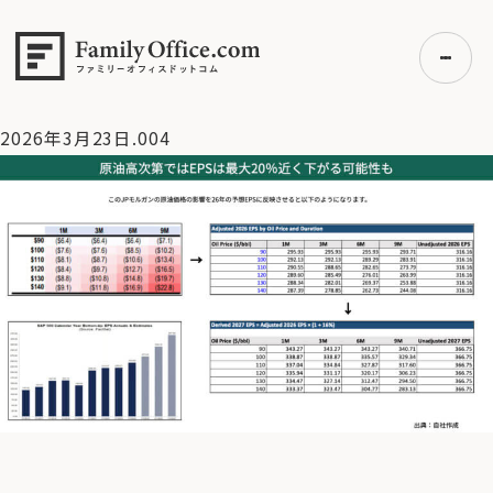
HOME
>
資産運用・管理コラム
>
【米国株】原油高が続くと
S&P500は26年末にどこまで下がるのか？【2026/3/23マーケ
ット見通し】
>
2026年3月23日.004
2026年3月23日.004
初めての方へ
ご利用の流れ・プラン
事例紹介
エキスパート一覧
無料講座
コラム
利用者の声
無料ご相談
ログイン