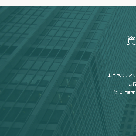
資
私たちファミ
お
資産に関す