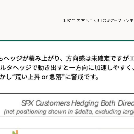
れる相場へ【2026/4/6マーケット見通し】
>
2026年4月6日.006
初めての方へ
ご利用の流れ・プラン
事
初めての方へ
ご利
事例紹介
エキ
無料講座
コラ
利用者の声
無料ご相談
ログイン