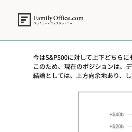
HOME
>
資産運用・管理コラム
>
【米国株】上昇余地あり。ただし目先は荒
2026年4月6日.006