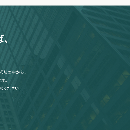
ば、
択肢の中から、
す。
談ください。