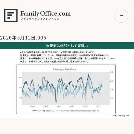
HOME
>
資産運用・管理コラム
>
【米国株】好業績の裏で高ま
る不安【2026/5/11 マーケット見通し】
>
2026年5月11
日.005
2026年5月11日.005
初めての方へ
ご利用の流れ・プラン
事例紹介
エキスパート一覧
無料講座
コラム
利用者の声
無料ご相談
ログイン