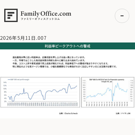
HOME
>
資産運用・管理コラム
>
【米国株】好業績の裏で高ま
る不安【2026/5/11 マーケット見通し】
>
2026年5月11
日.007
2026年5月11日.007
初めての方へ
ご利用の流れ・プラン
事例紹介
エキスパート一覧
無料講座
コラム
利用者の声
無料ご相談
ログイン