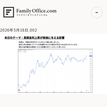
HOME
>
資産運用・管理コラム
>
【米国株】米長期金利上昇。
4.75%に要注意【2026/5/18マーケット見通し】
>
2026年5月
18日.002
2026年5月18日.002
初めての方へ
ご利用の流れ・プラン
事例紹介
エキスパート一覧
無料講座
コラム
利用者の声
無料ご相談
ログイン