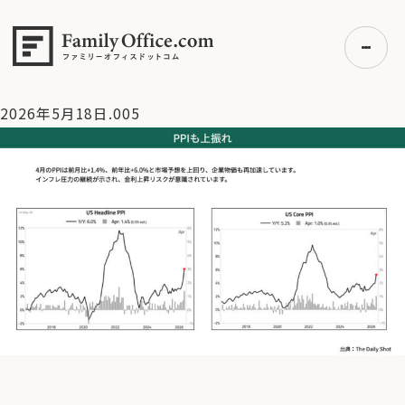
HOME
>
資産運用・管理コラム
>
【米国株】米長期金利上昇。
4.75%に要注意【2026/5/18マーケット見通し】
>
2026年5月
18日.005
2026年5月18日.005
初めての方へ
ご利用の流れ・プラン
事例紹介
エキスパート一覧
無料講座
コラム
利用者の声
無料ご相談
ログイン